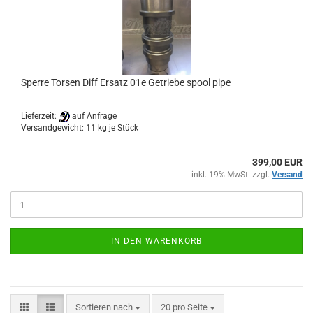
Sper­re Tor­sen Diff Er­satz 01e Ge­trie­be spool pipe
Lieferzeit:
auf Anfrage
Versandgewicht:
11
kg je Stück
399,00 EUR
inkl. 19% MwSt. zzgl.
Versand
IN DEN WARENKORB
Sortieren nach
pro Seite
Sortieren nach
20 pro Seite