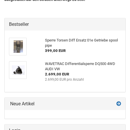
Bestseller
Sper­re Tor­sen Diff Er­satz 01e Ge­trie­be spool
pipe
399,00 EUR
WA­VE­TRAC Dif­fe­ren­ti­al­sper­re DQ500 4WD
AUDI VW
2.699,00 EUR
2.699,00 EUR pro Anzahl
Neue Artikel