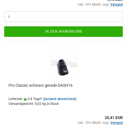
inkl. 19% MwSt. zzgl.
Versand
IN DEN WARENKORB
Pro Clas­sic schwarz ge­ra­de DASH16
Lieferzeit:
3-4 Tage*
(Ausland abweichend)
Versandgewicht:
0,02
kg je Stück
20,41 EUR
inkl. 19% MwSt. zzgl.
Versand