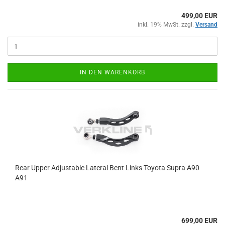
499,00 EUR
inkl. 19% MwSt. zzgl.
Versand
IN DEN WARENKORB
Rear Upper Ad­justa­ble La­te­ral Bent Links To­yo­ta Supra A90
A91
699,00 EUR