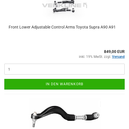
Front Lower Ad­justa­ble Con­trol Arms To­yo­ta Supra A90 A91
849,00 EUR
inkl. 19% MwSt. zzgl.
Versand
IN DEN WARENKORB