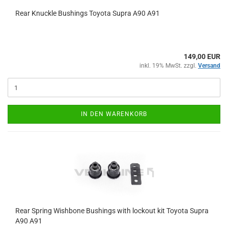
Rear Knuck­le Bu­s­hings To­yo­ta Supra A90 A91
149,00 EUR
inkl. 19% MwSt. zzgl.
Versand
IN DEN WARENKORB
Rear Spring Wish­bo­ne Bu­s­hings with lock­out kit To­yo­ta Supra
A90 A91