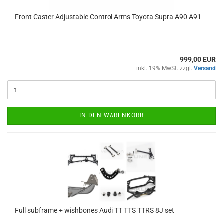
Front Cas­ter Ad­justa­ble Con­trol Arms To­yo­ta Supra A90 A91
999,00 EUR
inkl. 19% MwSt. zzgl.
Versand
IN DEN WARENKORB
Full sub­frame + wish­bo­nes Audi TT TTS TTRS 8J set