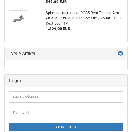
549,00 EUR
Sphe­ri­cal ad­justa­ble PQ35 Rear Trai­ling Arm
Kit Audi RS3 S3 A3 8P Golf Mk5/6 Audi TT 8J
Seat Leon 1P
1.299,00 EUR
Neue Artikel
Login
E-
Mail-
Adresse
Passwort
ANMELDEN