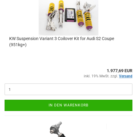
KW Sus­pen­si­on Va­ri­ant 3 Coil­over Kit for Audi S2 Coupe
(951kg+)
1.977,69 EUR
inkl. 19% MwSt. zzgl.
Versand
IN DEN WARENKORB