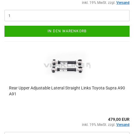
inkl. 19% MwSt. zzgl.
Versand
IN DEN WARENKORB
Rear Upper Ad­justa­ble La­te­ral Strai­ght Links To­yo­ta Supra A90
A91
479,00 EUR
inkl. 19% MwSt. zzgl.
Versand