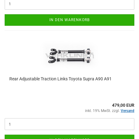
IN DEN WARENKORB
Rear Ad­justa­ble Trac­tion Links To­yo­ta Supra A90 A91
479,00 EUR
inkl. 19% MwSt. zzgl.
Versand