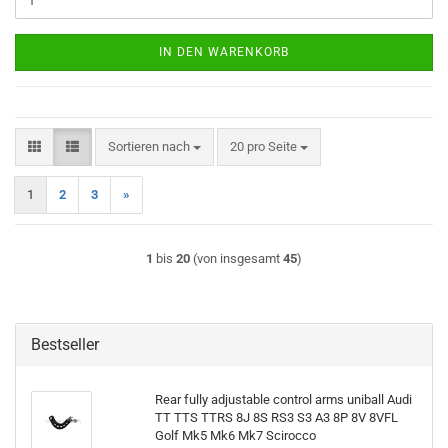
IN DEN WARENKORB
Sortieren nach
pro Seite
Sortieren nach
20 pro Seite
1
2
3
»
1
bis
20
(von insgesamt
45
)
Bestseller
Rear fully ad­justa­ble con­trol arms uni­ball Audi
TT TTS TTRS 8J 8S RS3 S3 A3 8P 8V 8VFL
Golf Mk5 Mk6 Mk7 Sci­roc­co