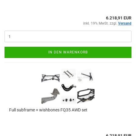
6.218,91 EUR
inkl. 19% MwSt. zzgl.
Versand
IN DEN WARENKORB
Full sub­frame + wish­bo­nes FQ35 AWD set
6.218,91 EUR