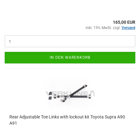
165,00 EUR
inkl. 19% MwSt. zzgl.
Versand
IN DEN WARENKORB
Rear Ad­justa­ble Toe Links with lock­out kit To­yo­ta Supra A90
A91