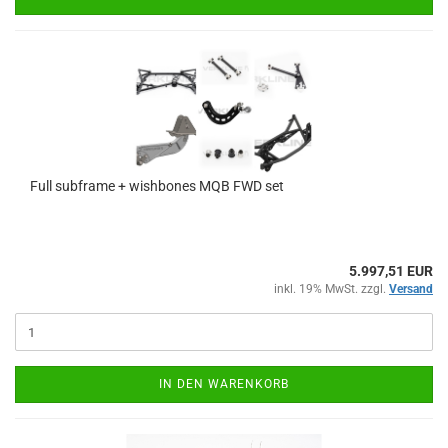
Full sub­frame + wish­bo­nes MQB FWD set
5.997,51 EUR
inkl. 19% MwSt. zzgl.
Versand
IN DEN WARENKORB