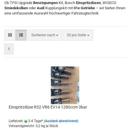
Ob TFSI Upgrade
Benzinpumpen
Kit, Bosch
Einspritzdüsen
, WISECO
Smiedekolben
oder
Audi
Kupplungskit mit
01e Getriebe
– wir bieten Ihnen
eine umfassende Auswahl hochwertiger Fahrzeugtechnik.
Sortieren nach
pro Seite
Sortieren nach
20 pro Seite
1
Ein­spritz­dü­se R32 VR6 EV14 1280ccm 3bar
Lieferzeit:
3-4 Tage*
(Ausland abweichend)
Versandgewicht:
0,2
kg je Stück