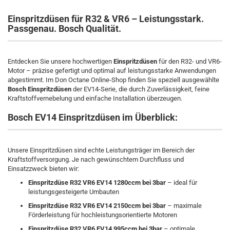
Einspritzdüsen für R32 & VR6 – Leistungsstark.
Passgenau. Bosch Qualität.
Entdecken Sie unsere hochwertigen
Einspritzdüsen
für den R32- und VR6-
Motor – präzise gefertigt und optimal auf leistungsstarke Anwendungen
abgestimmt. Im Don Octane Online-Shop finden Sie speziell ausgewählte
Bosch Einspritzdüsen
der EV14-Serie, die durch Zuverlässigkeit, feine
Kraftstoffvernebelung und einfache Installation überzeugen.
Bosch EV14 Einspritzdüsen im Überblick:
Unsere Einspritzdüsen sind echte Leistungsträger im Bereich der
Kraftstoffversorgung. Je nach gewünschtem Durchfluss und
Einsatzzweck bieten wir:
Einspritzdüse R32 VR6 EV14 1280ccm bei 3bar
– ideal für
leistungsgesteigerte Umbauten
Einspritzdüse R32 VR6 EV14 2150ccm bei 3bar
– maximale
Förderleistung für hochleistungsorientierte Motoren
Einspritzdüse R32 VR6 EV14 995ccm bei 3bar
– optimale