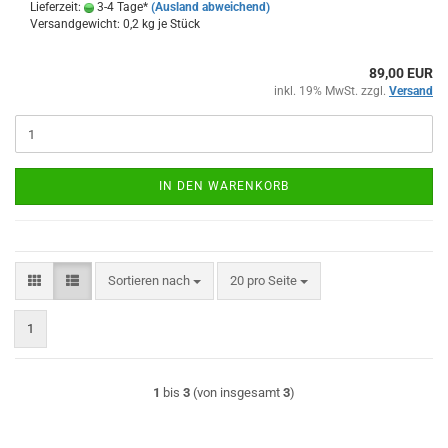
Lieferzeit:
3-4 Tage*
(Ausland abweichend)
Versandgewicht:
0,2
kg je Stück
89,00 EUR
inkl. 19% MwSt. zzgl.
Versand
IN DEN WARENKORB
Sortieren nach
pro Seite
Sortieren nach
20 pro Seite
1
1
bis
3
(von insgesamt
3
)