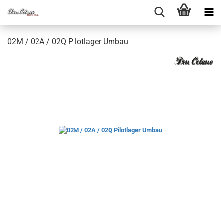
02M / 02A / 02Q Pi­lot­la­ger Umbau