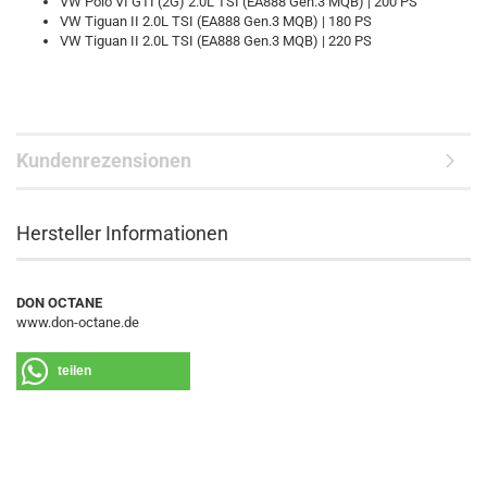
VW Polo VI GTI (2G) 2.0L TSI (EA888 Gen.3 MQB) | 200 PS
VW Tiguan II 2.0L TSI (EA888 Gen.3 MQB) | 180 PS
VW Tiguan II 2.0L TSI (EA888 Gen.3 MQB) | 220 PS
Kundenrezensionen
Hersteller Informationen
DON OCTANE
www.don-octane.de
teilen