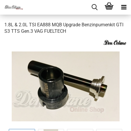
1.8L & 2.0L TSI EA888 MQB Up­grade Ben­zin­pu­men­kit GTI
S3 TTS Gen.3 VAG FU­EL­TECH