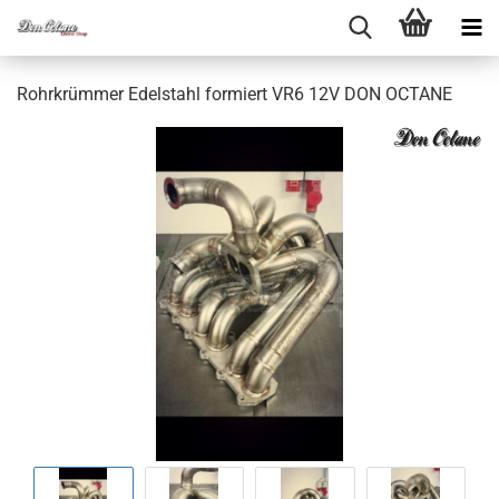
Rohr­krüm­mer Edel­stahl for­miert VR6 12V DON OC­TA­NE