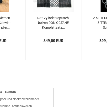
Rie­men­
R32 Zy­lin­der­kopf­steh­
2.5L TFSI
 Schwin­
bol­zen DON OC­TA­NE
& TTRS
­fer...
Kom­plett­satz...
Sc
 EUR
349,00 EUR
899
& TECHNIK
grohr und Nockenwellenräder
uerung, Antriebswellen,