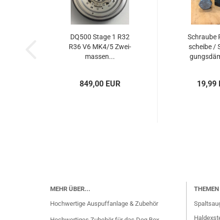
DQ500 Stage 1 R32
Schrau­be 
R36 V6 MK4/5 Zwei­
schei­be /
mas­sen...
gungs­dämp
849,00 EUR
19,99
MEHR ÜBER...
THEMEN 
Hochwertige Auspuffanlage & Zubehör
Spaltsau
Haldexste
Hochwertiges Zubehör für das Dog Box