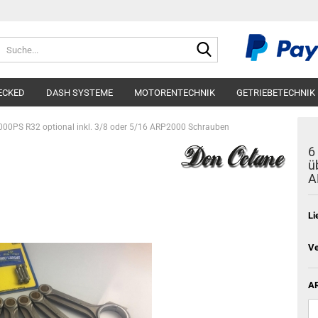
Suche...
ECKED
DASH SYSTEME
MOTORENTECHNIK
GETRIEBETECHNIK
000PS R32 optional inkl. 3/8 oder 5/16 ARP2000 Schrauben
6
ü
A
Li
Ve
AR