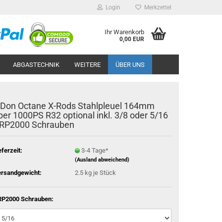
Login
Merkzettel
Ihr Warenkorb
0,00 EUR
ABGASTECHNIK
WEITERE
ÜBER UNS
 Don Oc­ta­ne X-​Rods Stahl­pleu­el 164mm
ber 1000PS R32 op­tio­nal inkl. 3/8 oder 5/16
RP2000 Schrau­ben
eferzeit:
3-4 Tage*
(Ausland abweichend)
rsandgewicht:
2.5
kg je Stück
P2000 Schrauben: