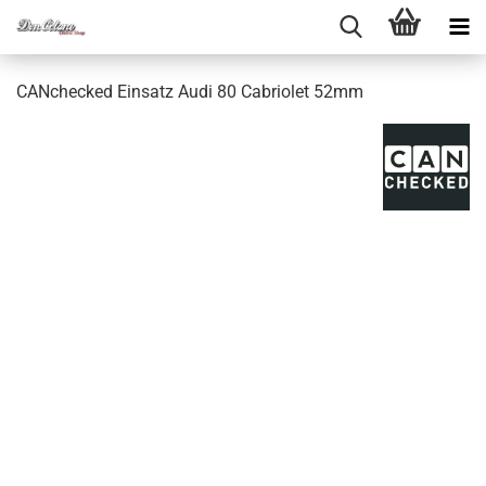
CAN­che­cked Ein­satz Audi 80 Ca­brio­let 52mm