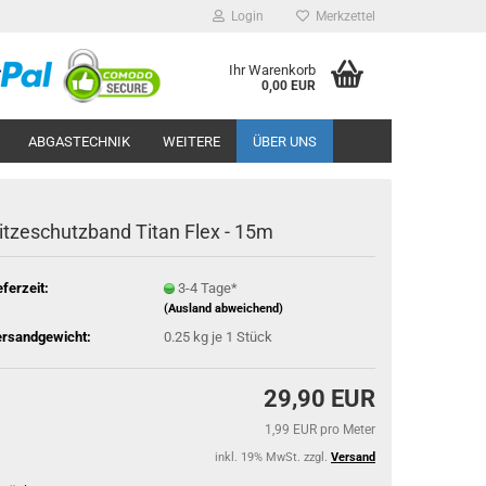
Login
Merkzettel
Ihr Warenkorb
0,00 EUR
ABGASTECHNIK
WEITERE
ÜBER UNS
it­ze­schutz­band Titan Flex - 15m
eferzeit:
3-4 Tage*
(Ausland abweichend)
rsandgewicht:
0.25
kg je 1 Stück
29,90 EUR
1,99 EUR pro Meter
inkl. 19% MwSt. zzgl.
Versand