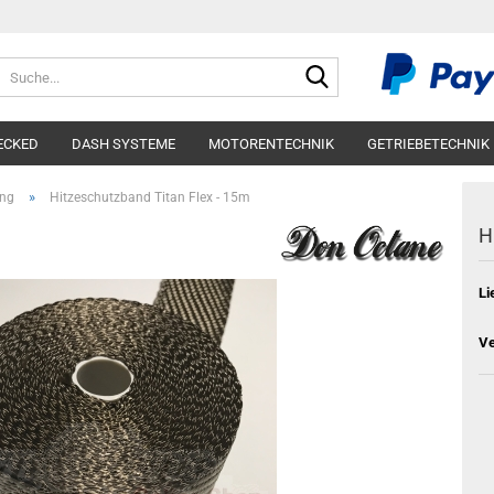
Suche...
ECKED
DASH SYSTEME
MOTORENTECHNIK
GETRIEBETECHNIK
»
ung
Hitzeschutzband Titan Flex - 15m
H
Li
Ve