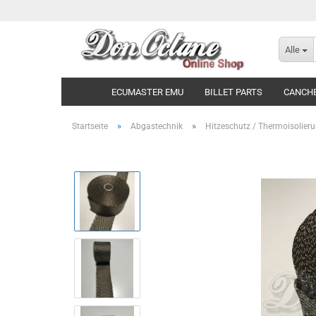
Alle
ECUMASTER EMU
BILLET PARTS
CANCH
»
»
Startseite
Abgastechnik
Hitzeschutz / Thermoisolier