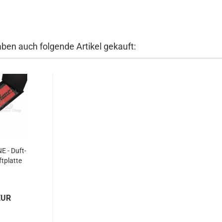
aben auch folgende Artikel gekauft:
E - Duft­
­plat­te
EUR