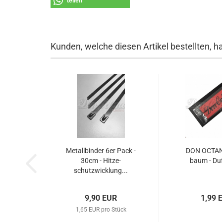
teilen
Kunden, welche diesen Artikel bestellten, h
Me­tall­bin­der 6er Pack -
DON OC­TA­N
30cm - Hit­ze­
baum - Duft
schutzwick­lung...
9,90 EUR
1,99 
1,65 EUR pro Stück