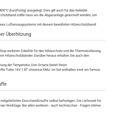
0°C (kurzfristig) ausgelegt. Dies gilt auch für das beliebte
schutzband sollte nass um die Abgasanlage gewickelt werden, um
 Ihres Luftansaugsystems mit diesem bewährten Hitzeschutzband!
her Überhitzung
hop weiteren Zubehör für den Hitzeschutz und die Thermoisolierung.
rer Hitzeschutzbänder. Darüber hinaus erhalten Sie auch den
hung der Temperatur. Don Octane bietet Ihnen
 Turbo 16V 1.8T Universal EMU. Im Set enthalten sind: ein Sensor,
uffe
itgelieferten Einschweißmuffe selbst befestigen. Die Lieferzeit für
ier Werktage. Bei allen weiteren - auch technischen - Fragen stehen