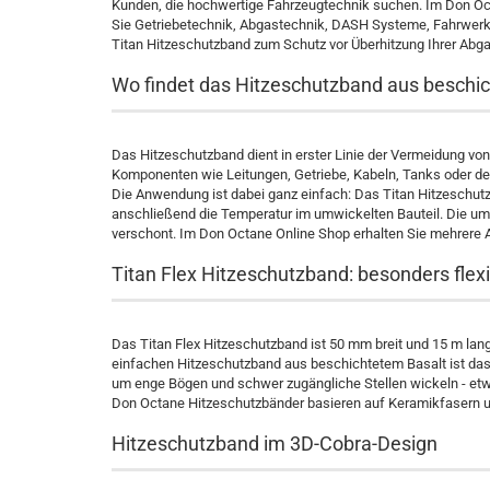
Kunden, die hochwertige Fahrzeugtechnik suchen. Im Don Oc
Sie Getriebetechnik, Abgastechnik, DASH Systeme, Fahrwerkt
Titan Hitzeschutzband zum Schutz vor Überhitzung Ihrer Abgas
Wo findet das Hitzeschutzband aus besch
Das Hitzeschutzband dient in erster Linie der Vermeidung von
Komponenten wie Leitungen, Getriebe, Kabeln, Tanks oder de
Die Anwendung ist dabei ganz einfach: Das Titan Hitzeschut
anschließend die Temperatur im umwickelten Bauteil. Die um
verschont. Im Don Octane Online Shop erhalten Sie mehrere 
Titan Flex Hitzeschutzband: besonders flexi
Das Titan Flex Hitzeschutzband ist 50 mm breit und 15 m lan
einfachen Hitzeschutzband aus beschichtetem Basalt ist das T
um enge Bögen und schwer zugängliche Stellen wickeln - etw
Don Octane Hitzeschutzbänder basieren auf Keramikfasern u
Hitzeschutzband im 3D-Cobra-Design