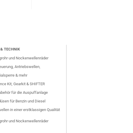
& TECHNIK
grohr und Nockenwellenräder
uerung, Antriebswellen,
ialsperre & mehr
nce Kit, Gearkit & SHIFTER
behör für die Auspuffanlage
düsen für Benzin und Diesel
ellen in einer erstklassigen Qualität
grohr und Nockenwellenräder