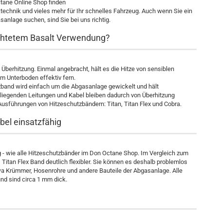
tane Online Shop finden
echnik und vieles mehr für Ihr schnelles Fahrzeug. Auch wenn Sie ein
anlage suchen, sind Sie bei uns richtig.
ichtetem Basalt Verwendung?
 Überhitzung. Einmal angebracht, hält es die Hitze von sensiblen
m Unterboden effektiv fern.
zband wird einfach um die Abgasanlage gewickelt und hält
liegenden Leitungen und Kabel bleiben dadurch von Überhitzung
Ausführungen von Hitzeschutzbändern: Titan, Titan Flex und Cobra.
bel einsatzfähig
g - wie alle Hitzeschutzbänder im Don Octane Shop. Im Vergleich zum
itan Flex Band deutlich flexibler. Sie können es deshalb problemlos
a Krümmer, Hosenrohre und andere Bauteile der Abgasanlage. Alle
nd sind circa 1 mm dick.