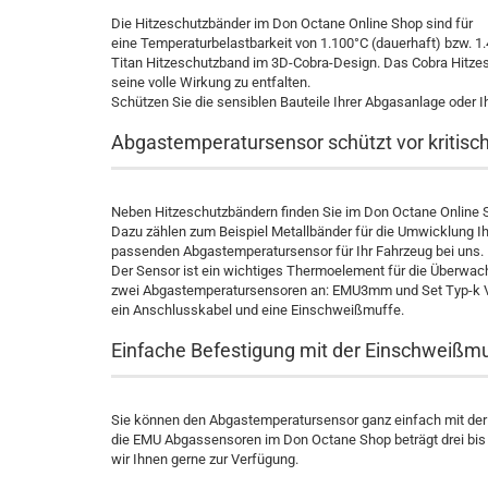
Die Hitzeschutzbänder im Don Octane Online Shop sind für
eine Temperaturbelastbarkeit von 1.100°C (dauerhaft) bzw. 1.40
Titan Hitzeschutzband im 3D-Cobra-Design. Das Cobra Hitze
seine volle Wirkung zu entfalten.
Schützen Sie die sensiblen Bauteile Ihrer Abgasanlage oder
Abgastemperatursensor schützt vor kritisc
Neben Hitzeschutzbändern finden Sie im Don Octane Online S
Dazu zählen zum Beispiel Metallbänder für die Umwicklung Ih
passenden Abgastemperatursensor für Ihr Fahrzeug bei uns.
Der Sensor ist ein wichtiges Thermoelement für die Überwac
zwei Abgastemperatursensoren an: EMU3mm und Set Typ-k VR6
ein Anschlusskabel und eine Einschweißmuffe.
Einfache Befestigung mit der Einschweißm
Sie können den Abgastemperatursensor ganz einfach mit der m
die EMU Abgassensoren im Don Octane Shop beträgt drei bis v
wir Ihnen gerne zur Verfügung.