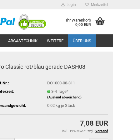
Login
Merkzettel
Ihr Warenkorb
0,00 EUR
ABGASTECHNIK
WEITERE
ÜBER UNS
ro Clas­sic rot/blau ge­ra­de DASH08
t.Nr.:
DO1000-08-311
eferzeit:
3-4 Tage*
(Ausland abweichend)
rsandgewicht:
0.02
kg je Stück
7,08 EUR
inkl. 19% MwSt. zzgl.
Versand