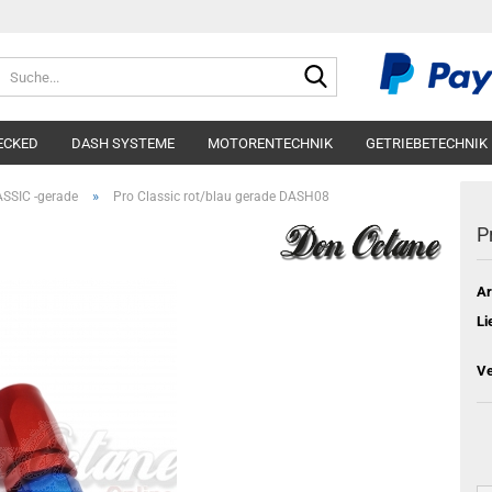
Suche...
ECKED
DASH SYSTEME
MOTORENTECHNIK
GETRIEBETECHNIK
»
SSIC -gerade
Pro Classic rot/blau gerade DASH08
P
Ar
Li
Ve