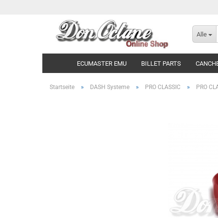
Alle
ECUMASTER EMU
BILLET PARTS
CANCH
»
»
»
Startseite
DASH Systeme
PRO CLASSIC
PRO CLA