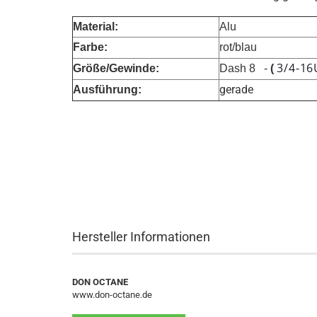
Material:
Alu
Farbe:
rot/blau
3/4-1
Größe/Gewinde:
Dash 8 -
(
gerade
Ausführung:
Hersteller Informationen
DON OCTANE
www.don-octane.de