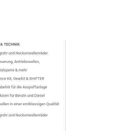
& TECHNIK
grohr und Nockenwellenräder
uerung, Antriebswellen,
ialsperre & mehr
nce Kit, Gearkit & SHIFTER
behör für die Auspuffanlage
düsen für Benzin und Diesel
ellen in einer erstklassigen Qualität
grohr und Nockenwellenräder