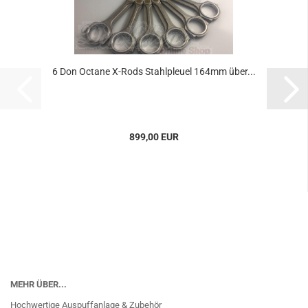
6 Don Oc­ta­ne X-​Rods Stahl­pleu­el 164mm über...
899,00 EUR
MEHR ÜBER...
Hochwertige Auspuffanlage & Zubehör