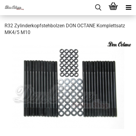
R32 Zy­lin­der­kopf­steh­bol­zen DON OC­TA­NE Kom­plett­satz
MK4/5 M10