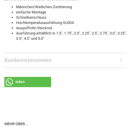
Männchen/Weibchen-Zentrierung
einfache Montage
Schnellverschluss
Hochtemperaturausführung SU304
Auspuffrohr-Stecknut
Ausführung erhältlich in 1.5", 1.75", 2.0", 2.25", 2.5", 2.75", 3.0", 3.25",
3.5", 4.0" und 5.0"
Kundenrezensionen
teilen
MEHR ÜBER...