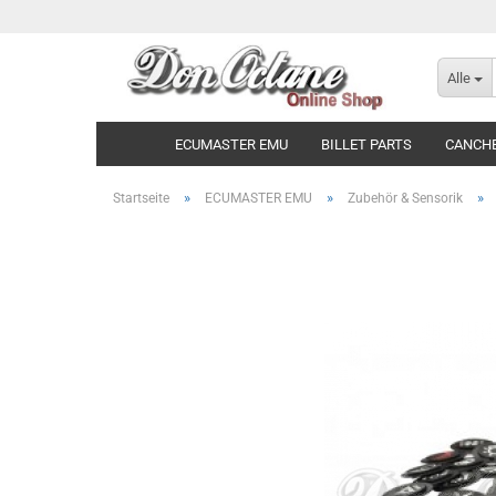
Alle
ECUMASTER EMU
BILLET PARTS
CANCH
»
»
»
Startseite
ECUMASTER EMU
Zubehör & Sensorik