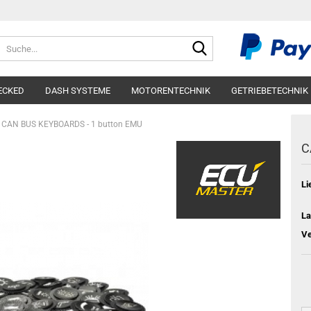
Suche...
ECKED
DASH SYSTEME
MOTORENTECHNIK
GETRIEBETECHNIK
CAN BUS KEYBOARDS - 1 button EMU
C
Li
La
Ve