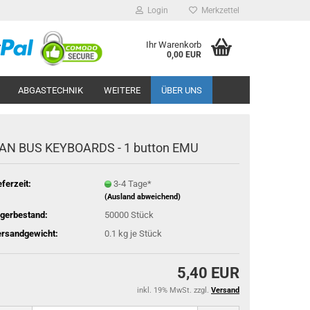
Login
Merkzettel
Ihr Warenkorb
0,00 EUR
ABGASTECHNIK
WEITERE
ÜBER UNS
AN BUS KEY­BOARDS - 1 but­ton EMU
eferzeit:
3-4 Tage*
(Ausland abweichend)
gerbestand:
50000
Stück
rsandgewicht:
0.1
kg je Stück
5,40 EUR
inkl. 19% MwSt. zzgl.
Versand