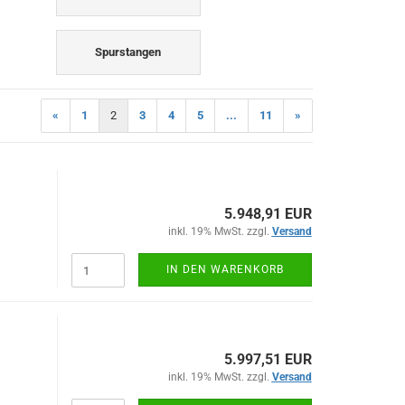
Spurstangen
«
1
2
3
4
5
...
11
»
5.948,91 EUR
inkl. 19% MwSt. zzgl.
Versand
IN DEN WARENKORB
5.997,51 EUR
inkl. 19% MwSt. zzgl.
Versand