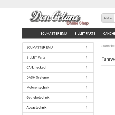
Alle
ECUMASTER EMU
BILLET PARTS
CANCH
Startseite
ECUMASTER EMU
BILLET Parts
Fahrwe
CANchecked
DASH Systeme
Motorentechnik
Getriebetechnik
Abgastechnik