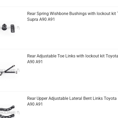
Rear Spring Wish­bo­ne Bu­s­hings with lock­out kit T
Supra A90 A91
Rear Ad­justa­ble Toe Links with lock­out kit To­yo­
A90 A91
Rear Upper Ad­justa­ble La­te­ral Bent Links To­yo­t
A90 A91