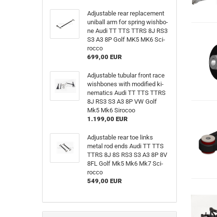
Ad­justa­ble rear re­pla­ce­ment
uni­ball arm for spring wish­bo­
ne Audi TT TTS TTRS 8J RS3
S3 A3 8P Golf MK5 MK6 Sci­
roc­co
699,00 EUR
Ad­justa­ble tu­bu­lar front race
wish­bo­nes with mo­di­fied ki­
ne­ma­tics Audi TT TTS TTRS
8J RS3 S3 A3 8P VW Golf
Mk5 Mk6 Si­ro­coo
1.199,00 EUR
Ad­justa­ble rear toe links
metal rod ends Audi TT TTS
TTRS 8J 8S RS3 S3 A3 8P 8V
8FL Golf Mk5 Mk6 Mk7 Sci­
roc­co
549,00 EUR