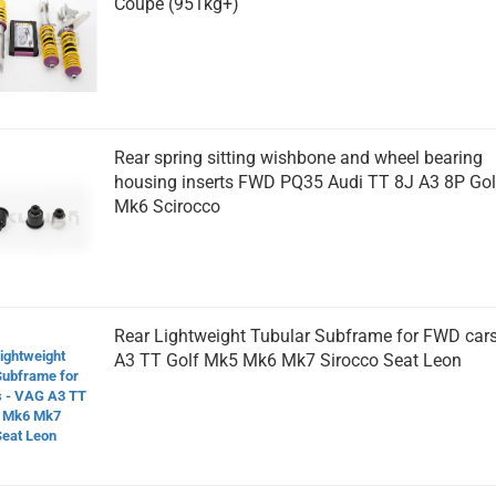
Coupe (951kg+)
Rear spring sit­ting wish­bo­ne and wheel bea­ring
housing in­serts FWD PQ35 Audi TT 8J A3 8P Go
Mk6 Sci­roc­co
Rear Light­weight Tu­bu­lar Sub­frame for FWD car
A3 TT Golf Mk5 Mk6 Mk7 Si­roc­co Seat Leon