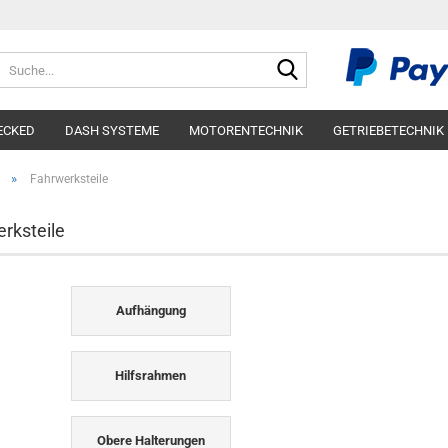
Suche...
ECKED
DASH SYSTEME
MOTORENTECHNIK
GETRIEBETECHNIK
»
Fahrwerksteile
rksteile
Aufhängung
Hilfsrahmen
Obere Halterungen